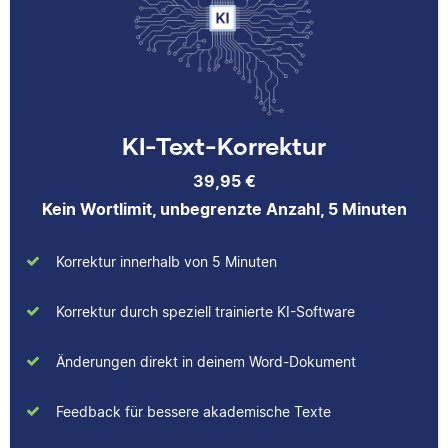
über das jeweilige
beim Lektorieren eines
Fachgebiet dazulernt.
Buches gesammelt.
Neben ihrer Arbeit als
Scribbr-Korrektorin
arbeitet Verena in der
Interior-Design-
Yasemin
KI-Text-Korrektur
Branche.
39,95 €
Kein Wortlimit, unbegrenzte Anzahl, 5 Minuten
Jonathan
Korrektur innerhalb von 5 Minuten
Yasemin hat Romanistik
Korrektur durch speziell trainierte KI-Software
und
Wirtschaftskommunikation
studiert. Bei Scribbr
Änderungen direkt in deinem Word-Dokument
unterstützt sie
Studierende nicht nur als
Jonathan hat
Feedback für bessere akademische Texte
Lektorin, sondern auch
Musiktheorie und