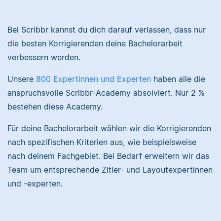
Nina hat Germanistik
und Musikerziehung
Bei Scribbr kannst du dich darauf verlassen, dass nur
studiert, arbeitet als
die besten Korrigierenden deine Bachelorarbeit
Senior-Korrektorin für
Sebastian hat
verbessern werden.
Scribbr und begeistert
Filmwissenschaften
sich für alles, was mit
studiert und liest als
Unsere
800 Expertinnen und Experten
haben alle die
Sprache zu tun hat.
Lektor am liebsten
anspruchsvolle Scribbr-Academy absolviert. Nur 2 %
Arbeiten über Literatur
oder Physik.
bestehen diese Academy.
Für deine Bachelorarbeit wählen wir die Korrigierenden
Albert
nach spezifischen Kriterien aus, wie beispielsweise
Verena
nach deinem Fachgebiet. Bei Bedarf erweitern wir das
Team um entsprechende Zitier- und Layoutexpertinnen
und -experten.
Albert hat Deutsch
und Geschichte