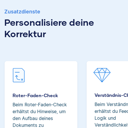
Zusatzdienste
Albert hat Deutsch
Personalisiere deine
und Geschichte
studiert und mag an
Verena hat BWL
Korrektur
seiner Arbeit als
studiert und ihre
Korrektor besonders,
ersten
dass er immer etwas
Korrekturerfahrungen
über das jeweilige
beim Lektorieren eines
Fachgebiet dazulernt.
Buches gesammelt.
Neben ihrer Arbeit als
Scribbr-Korrektorin
arbeitet Verena in der
Interior-Design-
Yasemin
Branche.
Verständnis-C
Roter-Faden-Check
Beim Verständ
Beim Roter-Faden-Check
erhältst du Fe
erhältst du Hinweise, um
Logik und
den Aufbau deines
Jonathan
Verständlichkei
Dokuments zu