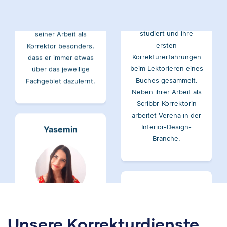
studiert und mag an
Verena hat BWL
seiner Arbeit als
studiert und ihre
Korrektor besonders,
ersten
dass er immer etwas
Korrekturerfahrungen
über das jeweilige
beim Lektorieren eines
Fachgebiet dazulernt.
Buches gesammelt.
Neben ihrer Arbeit als
Scribbr-Korrektorin
arbeitet Verena in der
Interior-Design-
Yasemin
Branche.
Jonathan
Yasemin hat Romanistik
und
Wirtschaftskommunikation
Unsere Korrekturdienste
studiert. Bei Scribbr