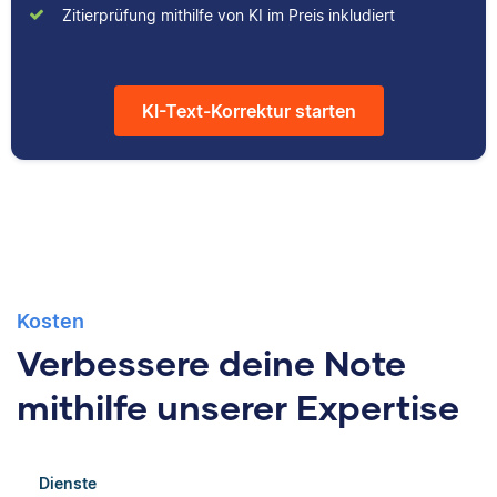
durch das Schreiben
Kulturwissenschaften
Zitierprüfung mithilfe von KI im Preis inkludiert
hilfreicher Artikel für
studiert und arbeitet
unsere
neben seiner
Wissensdatenbank.
freiberuflichen
Tätigkeit für Scribbr
KI-Text-Korrektur starten
auch als Lektor an
einer Kunstuniversität.
Kosten
Verbessere deine Note
mithilfe unserer Expertise
Dienste