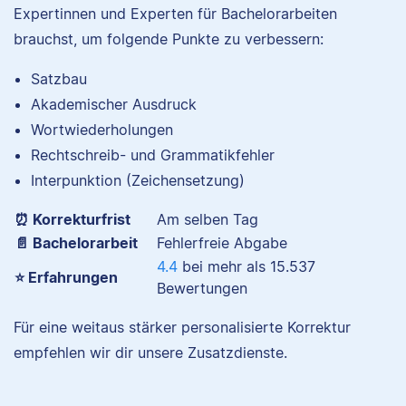
Expertinnen und Experten für Bachelorarbeiten
brauchst, um folgende Punkte zu verbessern:
Satzbau
Nina hat Germanistik
Akademischer Ausdruck
und Musikerziehung
Wortwiederholungen
studiert, arbeitet als
Rechtschreib- und Grammatikfehler
Senior-Korrektorin für
Interpunktion (Zeichensetzung)
Scribbr und begeistert
sich für alles, was mit
⏰ Korrekturfrist
Am selben Tag
Sprache zu tun hat.
📄 Bachelorarbeit
Fehlerfreie Abgabe
4.4
bei mehr als
15.537
⭐ Erfahrungen
Bewertungen
Albert
Für eine weitaus stärker personalisierte Korrektur
empfehlen wir dir unsere Zusatzdienste.
Verena