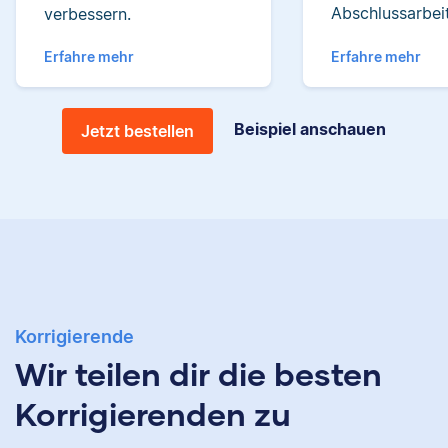
Yasemin hat Romanistik
Abschlussarbeit
verbessern.
und
Wirtschaftskommunikation
Erfahre mehr
Erfahre mehr
studiert. Bei Scribbr
unterstützt sie
Studierende nicht nur als
Jonathan hat
Beispiel anschauen
Jetzt bestellen
Lektorin, sondern auch
Musiktheorie und
durch das Schreiben
Kulturwissenschaften
hilfreicher Artikel für
studiert und arbeitet
unsere
neben seiner
Wissensdatenbank.
freiberuflichen
Tätigkeit für Scribbr
auch als Lektor an
einer Kunstuniversität.
Nina
Korrigierende
Wir teilen dir die besten
Sebastian
Korrigierenden zu