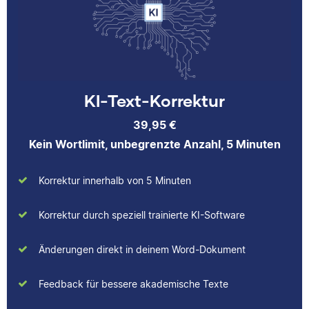
über das jeweilige
beim Lektorieren eines
Fachgebiet dazulernt.
Buches gesammelt.
Neben ihrer Arbeit als
Scribbr-Korrektorin
arbeitet Verena in der
Interior-Design-
Yasemin
KI-Text-Korrektur
Branche.
39,95 €
Kein Wortlimit, unbegrenzte Anzahl, 5 Minuten
Jonathan
Korrektur innerhalb von 5 Minuten
Yasemin hat Romanistik
und
Korrektur durch speziell trainierte KI-Software
Wirtschaftskommunikation
studiert. Bei Scribbr
Änderungen direkt in deinem Word-Dokument
unterstützt sie
Studierende nicht nur als
Jonathan hat
Feedback für bessere akademische Texte
Lektorin, sondern auch
Musiktheorie und
durch das Schreiben
Kulturwissenschaften