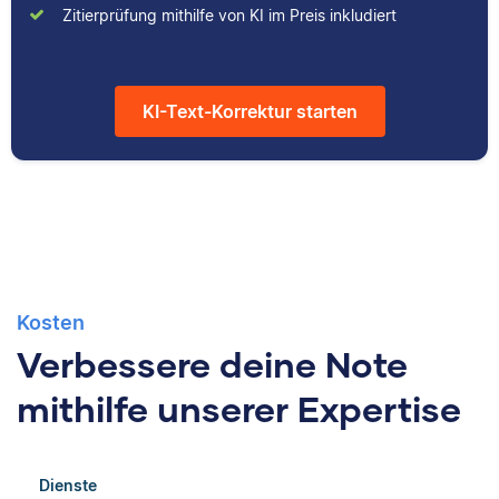
Zitierprüfung mithilfe von KI im Preis inkludiert
hilfreicher Artikel für
studiert und arbeitet
unsere
neben seiner
Wissensdatenbank.
freiberuflichen
Tätigkeit für Scribbr
KI-Text-Korrektur starten
auch als Lektor an
einer Kunstuniversität.
Kosten
Verbessere deine Note
mithilfe unserer Expertise
Dienste