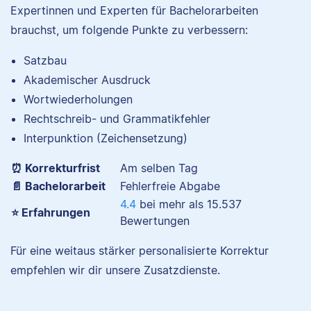
Expertinnen und Experten für Bachelorarbeiten
brauchst, um folgende Punkte zu verbessern:
Satzbau
Nina hat Germanistik
Akademischer Ausdruck
und Musikerziehung
Wortwiederholungen
studiert, arbeitet als
Rechtschreib- und Grammatikfehler
Senior-Korrektorin für
Scribbr und begeistert
Interpunktion (Zeichensetzung)
sich für alles, was mit
⏰ Korrekturfrist
Am selben Tag
Sprache zu tun hat.
📄 Bachelorarbeit
Fehlerfreie Abgabe
4.4
bei mehr als
15.537
⭐ Erfahrungen
Bewertungen
Albert
Für eine weitaus stärker personalisierte Korrektur
Verena
empfehlen wir dir unsere Zusatzdienste.