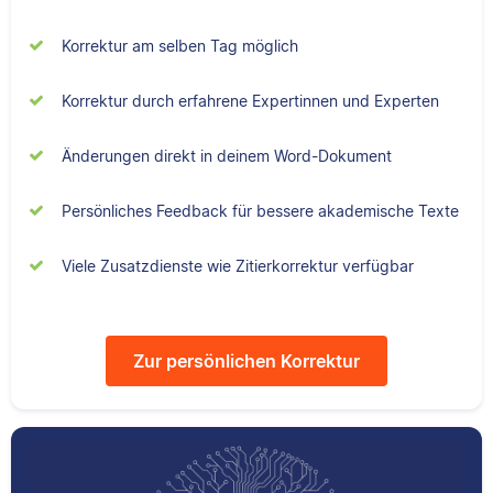
Senior-Korrektorin für
Sebastian hat
Scribbr und begeistert
Filmwissenschaften
Korrektur am selben Tag möglich
sich für alles, was mit
studiert und liest als
Sprache zu tun hat.
Lektor am liebsten
Korrektur durch erfahrene Expertinnen und Experten
Arbeiten über Literatur
oder Physik.
Änderungen direkt in deinem Word-Dokument
Albert
Persönliches Feedback für bessere akademische Texte
Verena
Viele Zusatzdienste wie Zitierkorrektur verfügbar
Zur persönlichen Korrektur
Albert hat Deutsch
und Geschichte
studiert und mag an
Verena hat BWL
seiner Arbeit als
studiert und ihre
Korrektor besonders,
ersten
dass er immer etwas
Korrekturerfahrungen