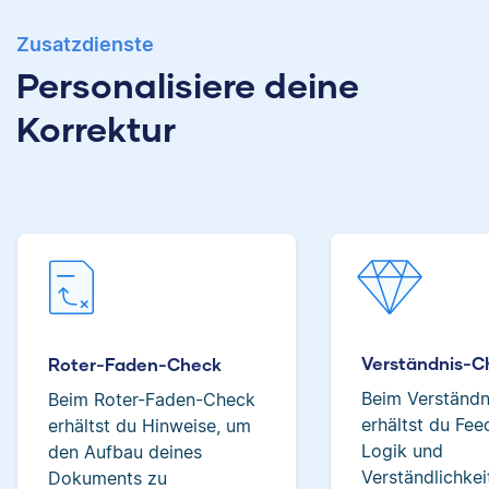
Zusatzdienste
Albert hat Deutsch
und Geschichte
Personalisiere deine
studiert und mag an
Verena hat BWL
Korrektur
seiner Arbeit als
studiert und ihre
Korrektor besonders,
ersten
dass er immer etwas
Korrekturerfahrungen
über das jeweilige
beim Lektorieren eines
Fachgebiet dazulernt.
Buches gesammelt.
Neben ihrer Arbeit als
Scribbr-Korrektorin
arbeitet Verena in der
Interior-Design-
Yasemin
Branche.
Verständnis-C
Roter-Faden-Check
Beim Verständ
Beim Roter-Faden-Check
erhältst du Fe
erhältst du Hinweise, um
Jonathan
Logik und
den Aufbau deines
Verständlichkei
Dokuments zu
Yasemin hat Romanistik