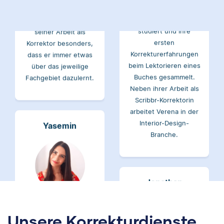
studiert und mag an
Verena hat BWL
seiner Arbeit als
studiert und ihre
Korrektor besonders,
ersten
dass er immer etwas
Korrekturerfahrungen
über das jeweilige
beim Lektorieren eines
Fachgebiet dazulernt.
Buches gesammelt.
Neben ihrer Arbeit als
Scribbr-Korrektorin
arbeitet Verena in der
Interior-Design-
Yasemin
Branche.
Jonathan
Yasemin hat Romanistik
und
Wirtschaftskommunikation
Unsere Korrekturdienste
studiert. Bei Scribbr