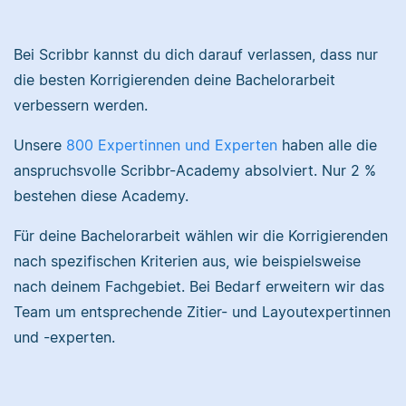
Nina hat Germanistik
und Musikerziehung
Bei Scribbr kannst du dich darauf verlassen, dass nur
studiert, arbeitet als
die besten Korrigierenden deine Bachelorarbeit
Senior-Korrektorin für
Sebastian hat
verbessern werden.
Scribbr und begeistert
Filmwissenschaften
sich für alles, was mit
studiert und liest als
Unsere
800 Expertinnen und Experten
haben alle die
Sprache zu tun hat.
Lektor am liebsten
Arbeiten über Literatur
anspruchsvolle Scribbr-Academy absolviert. Nur 2 %
oder Physik.
bestehen diese Academy.
Albert
Für deine Bachelorarbeit wählen wir die Korrigierenden
nach spezifischen Kriterien aus, wie beispielsweise
Verena
nach deinem Fachgebiet. Bei Bedarf erweitern wir das
Team um entsprechende Zitier- und Layoutexpertinnen
und -experten.
Albert hat Deutsch
und Geschichte