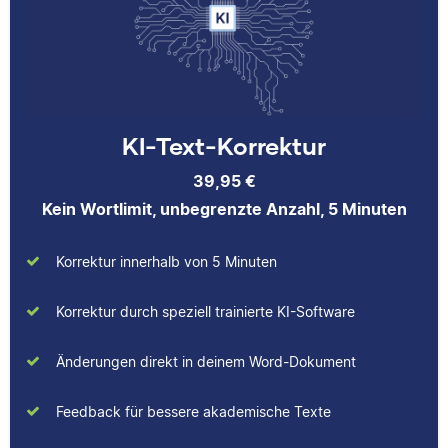
Korrekturerfahrungen
dass er immer etwas
beim Lektorieren eines
über das jeweilige
Buches gesammelt.
Fachgebiet dazulernt.
Neben ihrer Arbeit als
Scribbr-Korrektorin
arbeitet Verena in der
KI-Text-Korrektur
Interior-Design-
Yasemin
Branche.
39,95 €
Kein Wortlimit, unbegrenzte Anzahl, 5 Minuten
Korrektur innerhalb von 5 Minuten
Jonathan
Yasemin hat Romanistik
Korrektur durch speziell trainierte KI-Software
und
Wirtschaftskommunikation
Änderungen direkt in deinem Word-Dokument
studiert. Bei Scribbr
unterstützt sie
Feedback für bessere akademische Texte
Jonathan hat
Studierende nicht nur als
Musiktheorie und
Lektorin, sondern auch