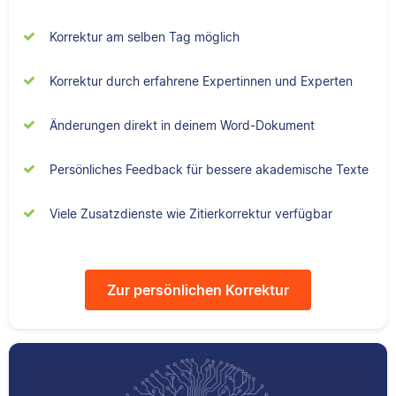
studiert, arbeitet als
Sebastian hat
Senior-Korrektorin für
Korrektur am selben Tag möglich
Filmwissenschaften
Scribbr und begeistert
studiert und liest als
sich für alles, was mit
Korrektur durch erfahrene Expertinnen und Experten
Lektor am liebsten
Sprache zu tun hat.
Arbeiten über Literatur
Änderungen direkt in deinem Word-Dokument
oder Physik.
Persönliches Feedback für bessere akademische Texte
Albert
Verena
Viele Zusatzdienste wie Zitierkorrektur verfügbar
Zur persönlichen Korrektur
Albert hat Deutsch
und Geschichte
Verena hat BWL
studiert und mag an
studiert und ihre
seiner Arbeit als
ersten
Korrektor besonders,