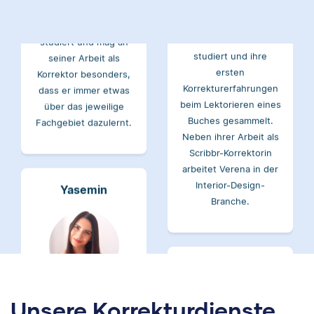
Verena hat BWL
studiert und mag an
studiert und ihre
seiner Arbeit als
ersten
Korrektor besonders,
Korrekturerfahrungen
dass er immer etwas
beim Lektorieren eines
über das jeweilige
Buches gesammelt.
Fachgebiet dazulernt.
Neben ihrer Arbeit als
Scribbr-Korrektorin
arbeitet Verena in der
Interior-Design-
Yasemin
Branche.
Jonathan
Yasemin hat Romanistik
und
Wirtschaftskommunikation
Unsere Korrekturdienste