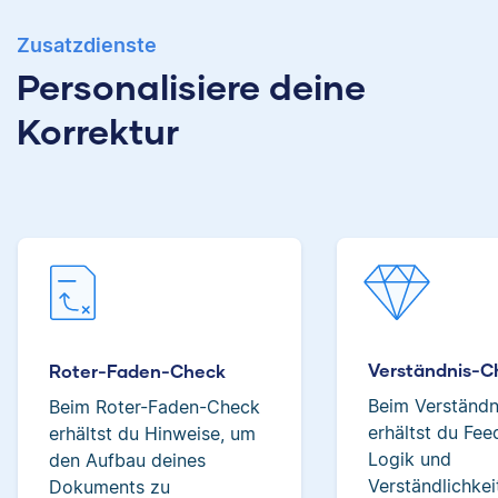
Zusatzdienste
Albert hat Deutsch
Personalisiere deine
und Geschichte
Verena hat BWL
studiert und mag an
Korrektur
studiert und ihre
seiner Arbeit als
ersten
Korrektor besonders,
Korrekturerfahrungen
dass er immer etwas
beim Lektorieren eines
über das jeweilige
Buches gesammelt.
Fachgebiet dazulernt.
Neben ihrer Arbeit als
Scribbr-Korrektorin
arbeitet Verena in der
Interior-Design-
Yasemin
Verständnis-C
Branche.
Roter-Faden-Check
Beim Verständ
Beim Roter-Faden-Check
erhältst du Fe
erhältst du Hinweise, um
Logik und
den Aufbau deines
Jonathan
Verständlichkei
Dokuments zu