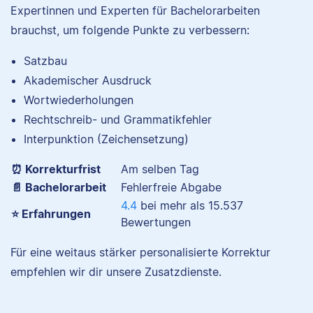
Expertinnen und Experten für Bachelorarbeiten
brauchst, um folgende Punkte zu verbessern:
Satzbau
Akademischer Ausdruck
Nina hat Germanistik
Wortwiederholungen
und Musikerziehung
studiert, arbeitet als
Rechtschreib- und Grammatikfehler
Senior-Korrektorin für
Interpunktion (Zeichensetzung)
Scribbr und begeistert
sich für alles, was mit
⏰ Korrekturfrist
Am selben Tag
Sprache zu tun hat.
📄 Bachelorarbeit
Fehlerfreie Abgabe
4.4
bei mehr als
15.537
⭐ Erfahrungen
Bewertungen
Albert
Für eine weitaus stärker personalisierte Korrektur
empfehlen wir dir unsere Zusatzdienste.
Verena