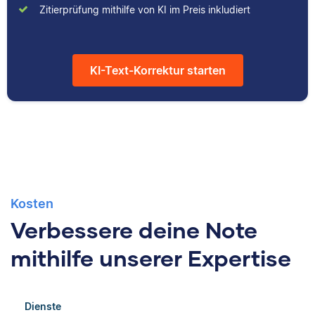
Zitierprüfung mithilfe von KI im Preis inkludiert
Kulturwissenschaften
durch das Schreiben
studiert und arbeitet
hilfreicher Artikel für
neben seiner
unsere
freiberuflichen
Wissensdatenbank.
KI-Text-Korrektur starten
Tätigkeit für Scribbr
auch als Lektor an
einer Kunstuniversität.
Kosten
Verbessere deine Note
mithilfe unserer Expertise
Dienste