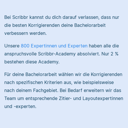
Nina hat Germanistik
Bei Scribbr kannst du dich darauf verlassen, dass nur
und Musikerziehung
die besten Korrigierenden deine Bachelorarbeit
studiert, arbeitet als
Sebastian hat
Senior-Korrektorin für
verbessern werden.
Filmwissenschaften
Scribbr und begeistert
studiert und liest als
sich für alles, was mit
Unsere
800 Expertinnen und Experten
haben alle die
Lektor am liebsten
Sprache zu tun hat.
anspruchsvolle Scribbr-Academy absolviert. Nur 2 %
Arbeiten über Literatur
bestehen diese Academy.
oder Physik.
Für deine Bachelorarbeit wählen wir die Korrigierenden
Albert
nach spezifischen Kriterien aus, wie beispielsweise
nach deinem Fachgebiet. Bei Bedarf erweitern wir das
Verena
Team um entsprechende Zitier- und Layoutexpertinnen
und -experten.
Albert hat Deutsch
und Geschichte