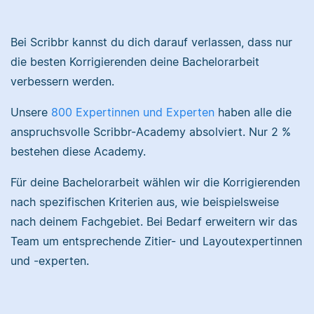
Nina hat Germanistik
und Musikerziehung
Bei Scribbr kannst du dich darauf verlassen, dass nur
studiert, arbeitet als
die besten Korrigierenden deine Bachelorarbeit
Senior-Korrektorin für
Sebastian hat
verbessern werden.
Scribbr und begeistert
Filmwissenschaften
sich für alles, was mit
studiert und liest als
Unsere
800 Expertinnen und Experten
haben alle die
Sprache zu tun hat.
Lektor am liebsten
anspruchsvolle Scribbr-Academy absolviert. Nur 2 %
Arbeiten über Literatur
bestehen diese Academy.
oder Physik.
Für deine Bachelorarbeit wählen wir die Korrigierenden
Albert
nach spezifischen Kriterien aus, wie beispielsweise
Verena
nach deinem Fachgebiet. Bei Bedarf erweitern wir das
Team um entsprechende Zitier- und Layoutexpertinnen
und -experten.
Albert hat Deutsch
und Geschichte