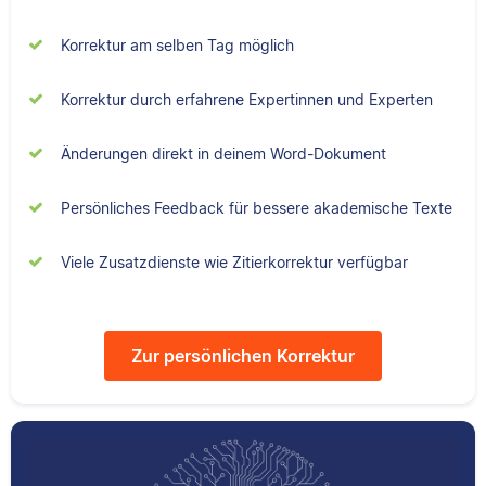
Senior-Korrektorin für
Sebastian hat
Korrektur am selben Tag möglich
Scribbr und begeistert
Filmwissenschaften
sich für alles, was mit
studiert und liest als
Korrektur durch erfahrene Expertinnen und Experten
Sprache zu tun hat.
Lektor am liebsten
Arbeiten über Literatur
oder Physik.
Änderungen direkt in deinem Word-Dokument
Albert
Persönliches Feedback für bessere akademische Texte
Verena
Viele Zusatzdienste wie Zitierkorrektur verfügbar
Zur persönlichen Korrektur
Albert hat Deutsch
und Geschichte
studiert und mag an
Verena hat BWL
seiner Arbeit als
studiert und ihre
Korrektor besonders,
ersten