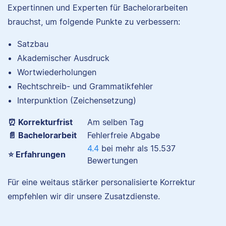
Expertinnen und Experten für Bachelorarbeiten
brauchst, um folgende Punkte zu verbessern:
Satzbau
Akademischer Ausdruck
Nina hat Germanistik
und Musikerziehung
Wortwiederholungen
studiert, arbeitet als
Rechtschreib- und Grammatikfehler
Senior-Korrektorin für
Interpunktion (Zeichensetzung)
Scribbr und begeistert
sich für alles, was mit
⏰ Korrekturfrist
Am selben Tag
Sprache zu tun hat.
📄 Bachelorarbeit
Fehlerfreie Abgabe
4.4
bei mehr als
15.537
⭐ Erfahrungen
Bewertungen
Albert
Für eine weitaus stärker personalisierte Korrektur
empfehlen wir dir unsere Zusatzdienste.
Verena