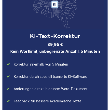
dass er immer etwas
Korrekturerfahrungen
über das jeweilige
beim Lektorieren eines
Fachgebiet dazulernt.
Buches gesammelt.
Neben ihrer Arbeit als
Scribbr-Korrektorin
arbeitet Verena in der
KI-Text-Korrektur
Interior-Design-
Yasemin
Branche.
39,95 €
Kein Wortlimit, unbegrenzte Anzahl, 5 Minuten
Jonathan
Korrektur innerhalb von 5 Minuten
Yasemin hat Romanistik
Korrektur durch speziell trainierte KI-Software
und
Wirtschaftskommunikation
Änderungen direkt in deinem Word-Dokument
studiert. Bei Scribbr
unterstützt sie
Studierende nicht nur als
Jonathan hat
Feedback für bessere akademische Texte
Lektorin, sondern auch
Musiktheorie und