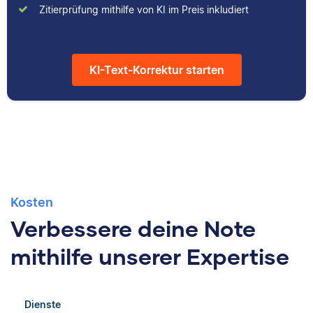
durch das Schreiben
Kulturwissenschaften
Zitierprüfung mithilfe von KI im Preis inkludiert
hilfreicher Artikel für
studiert und arbeitet
unsere
neben seiner
Wissensdatenbank.
freiberuflichen
KI-Text-Korrektur starten
Tätigkeit für Scribbr
auch als Lektor an
einer Kunstuniversität.
Kosten
Verbessere deine Note
mithilfe unserer Expertise
Dienste