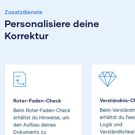
Zusatzdienste
Albert hat Deutsch
Personalisiere deine
und Geschichte
studiert und mag an
Verena hat BWL
Korrektur
seiner Arbeit als
studiert und ihre
Korrektor besonders,
ersten
dass er immer etwas
Korrekturerfahrungen
über das jeweilige
beim Lektorieren eines
Fachgebiet dazulernt.
Buches gesammelt.
Neben ihrer Arbeit als
Scribbr-Korrektorin
arbeitet Verena in der
Interior-Design-
Yasemin
Branche.
Verständnis-C
Roter-Faden-Check
Beim Verständ
Beim Roter-Faden-Check
erhältst du Fe
erhältst du Hinweise, um
Logik und
den Aufbau deines
Jonathan
Verständlichkei
Dokuments zu