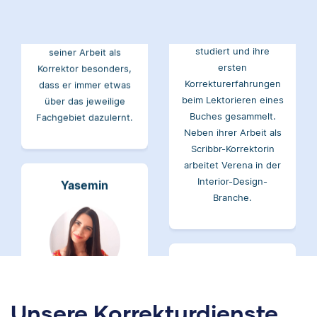
studiert und mag an
Verena hat BWL
seiner Arbeit als
studiert und ihre
Korrektor besonders,
ersten
dass er immer etwas
Korrekturerfahrungen
über das jeweilige
beim Lektorieren eines
Fachgebiet dazulernt.
Buches gesammelt.
Neben ihrer Arbeit als
Scribbr-Korrektorin
arbeitet Verena in der
Interior-Design-
Yasemin
Branche.
Jonathan
Yasemin hat Romanistik
und
Wirtschaftskommunikation
Unsere Korrekturdienste
studiert. Bei Scribbr