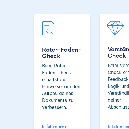
Verstän
Roter-Faden-
Check
Check
Beim Vers
Beim Roter-
Check erh
Faden-Check
Feedback
erhältst du
Logik un
Hinweise, um den
Verständl
Aufbau deines
deiner
Dokuments zu
Abschluss
verbessern.
Erfahre mehr
Erfahre m