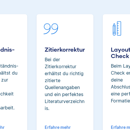
Albert hat Deutsch und
Geschichte studiert und ma
seiner Arbeit als Korrekt
besonders, dass er immer 
über das jeweilige Fachge
dazulernt.
dnis-
Zitierkorrektur
Layou
Check
Bei der
tändnis-
Beim La
Yasemin
Zitierkorrektur
ältst du
Check er
erhältst du richtig
 zur
deine
zitierte
d
Abschlus
Quellenangaben
ichkeit
eine per
und ein perfektes
Formatie
Literaturverzeichn
arbeit.
is.
Yasemin hat Romanistik 
Wirtschaftskommunikati
studiert. Bei Scribbr unters
ehr
Erfahre mehr
Erfahre 
sie Studierende nicht nur 