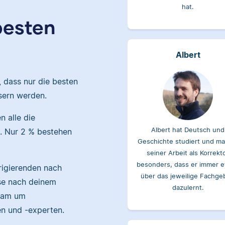
 besten
Albert
, dass nur die besten
sern werden.
Albert hat Deutsch und
 alle die
Geschichte studiert und ma
. Nur 2 % bestehen
seiner Arbeit als Korrekt
besonders, dass er immer 
über das jeweilige Fachge
rigierenden nach
dazulernt.
ise nach deinem
Team um
en und -experten.
Yasemin