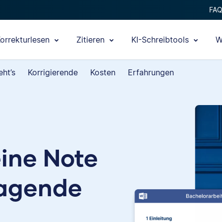
FA
orrekturlesen
Zitieren
KI-Schreibtools
W
eht’s
Korrigierende
Kosten
Erfahrungen
ine Note
ragende