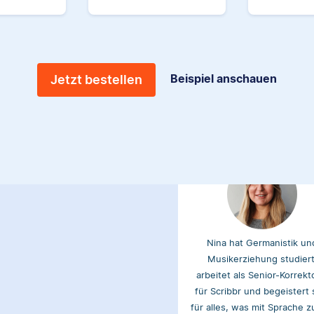
Lektorin, sondern auch du
das Schreiben hilfreicher Ar
für unsere Wissensdatenb
Beispiel anschauen
Jetzt bestellen
Nina
Nina hat Germanistik un
Musikerziehung studiert
arbeitet als Senior-Korrekt
für Scribbr und begeistert 
für alles, was mit Sprache z
hat.