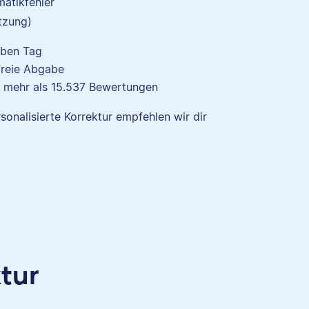
atikfehler
tzung)
lben Tag
freie Abgabe
d
 mehr als
15.537
Bewertungen
,
orin
rsonalisierte Korrektur empfehlen wir dir
sich
u tun
Verena
ktur