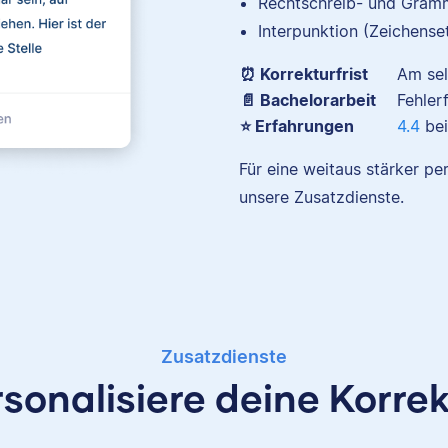
Rechtschreib- und Gramm
Interpunktion (Zeichense
⏰ Korrekturfrist
Am se
📄 Bachelorarbeit
Fehler
Nina hat Germanistik un
⭐ Erfahrungen
4.4
bei
Musikerziehung studiert
arbeitet als Senior-Korrekt
Für eine weitaus stärker pe
für Scribbr und begeistert 
unsere Zusatzdienste.
für alles, was mit Sprache z
hat.
Albert
Zusatzdienste
sonalisiere deine Korre