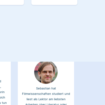
Kulturwissenschaften studiert
rch
und arbeitet neben seiner
tikel
freiberuflichen Tätigkeit für
ank.
Scribbr auch als Lektor an einer
Kunstuniversität.
Sebastian
d
,
Sebastian hat
orin
Filmwissenschaften studiert und
sich
liest als Lektor am liebsten
u tun
Arbeiten über Literatur oder
Physik.