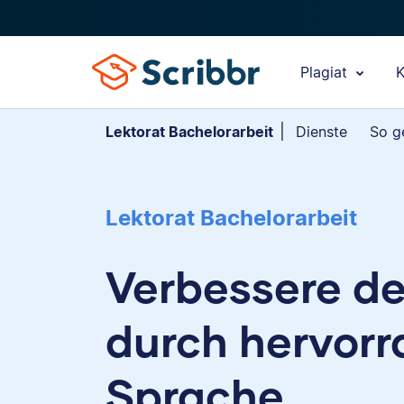
Plagiat
K
Lektorat Bachelorarbeit
Dienste
So g
Lektorat Bachelorarbeit
Verbessere de
durch hervor
Sprache