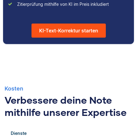
Zitierprüfung mithilfe von KI im Preis inkludiert
hilfreicher Artikel für
studiert und arbeitet
unsere
neben seiner
Wissensdatenbank.
freiberuflichen
Tätigkeit für Scribbr
KI-Text-Korrektur starten
auch als Lektor an
einer Kunstuniversität.
Kosten
Verbessere deine Note
mithilfe unserer Expertise
Dienste