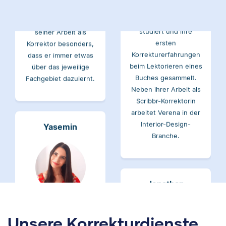
studiert und mag an
Verena hat BWL
seiner Arbeit als
studiert und ihre
Korrektor besonders,
ersten
dass er immer etwas
Korrekturerfahrungen
über das jeweilige
beim Lektorieren eines
Fachgebiet dazulernt.
Buches gesammelt.
Neben ihrer Arbeit als
Scribbr-Korrektorin
arbeitet Verena in der
Interior-Design-
Yasemin
Branche.
Jonathan
Yasemin hat Romanistik
und
Wirtschaftskommunikation
Unsere Korrekturdienste
studiert. Bei Scribbr