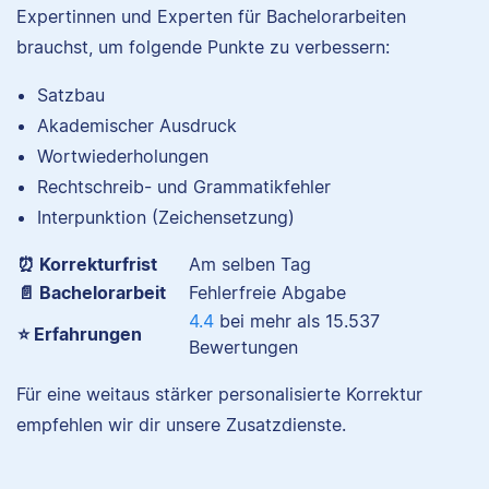
Expertinnen und Experten für Bachelorarbeiten
brauchst, um folgende Punkte zu verbessern:
Satzbau
Nina hat Germanistik
Akademischer Ausdruck
und Musikerziehung
Wortwiederholungen
studiert, arbeitet als
Rechtschreib- und Grammatikfehler
Senior-Korrektorin für
Scribbr und begeistert
Interpunktion (Zeichensetzung)
sich für alles, was mit
⏰ Korrekturfrist
Am selben Tag
Sprache zu tun hat.
📄 Bachelorarbeit
Fehlerfreie Abgabe
4.4
bei mehr als
15.537
⭐ Erfahrungen
Bewertungen
Albert
Für eine weitaus stärker personalisierte Korrektur
Verena
empfehlen wir dir unsere Zusatzdienste.