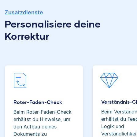
Zusatzdienste
Albert hat Deutsch
und Geschichte
Personalisiere deine
studiert und mag an
Verena hat BWL
Korrektur
seiner Arbeit als
studiert und ihre
Korrektor besonders,
ersten
dass er immer etwas
Korrekturerfahrungen
über das jeweilige
beim Lektorieren eines
Fachgebiet dazulernt.
Buches gesammelt.
Neben ihrer Arbeit als
Scribbr-Korrektorin
arbeitet Verena in der
Interior-Design-
Yasemin
Branche.
Verständnis-C
Roter-Faden-Check
Beim Verständ
Beim Roter-Faden-Check
erhältst du Fe
erhältst du Hinweise, um
Jonathan
Logik und
den Aufbau deines
Verständlichkei
Dokuments zu
Yasemin hat Romanistik