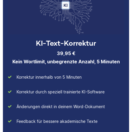
über das jeweilige
beim Lektorieren eines
Fachgebiet dazulernt.
Buches gesammelt.
Neben ihrer Arbeit als
Scribbr-Korrektorin
arbeitet Verena in der
Interior-Design-
Yasemin
KI-Text-Korrektur
Branche.
39,95 €
Kein Wortlimit, unbegrenzte Anzahl, 5 Minuten
Jonathan
Korrektur innerhalb von 5 Minuten
Yasemin hat Romanistik
und
Korrektur durch speziell trainierte KI-Software
Wirtschaftskommunikation
studiert. Bei Scribbr
Änderungen direkt in deinem Word-Dokument
unterstützt sie
Studierende nicht nur als
Jonathan hat
Feedback für bessere akademische Texte
Lektorin, sondern auch
Musiktheorie und
durch das Schreiben
Kulturwissenschaften