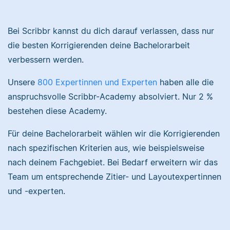
Nina hat Germanistik
und Musikerziehung
Bei Scribbr kannst du dich darauf verlassen, dass nur
studiert, arbeitet als
die besten Korrigierenden deine Bachelorarbeit
Senior-Korrektorin für
Sebastian hat
verbessern werden.
Scribbr und begeistert
Filmwissenschaften
sich für alles, was mit
studiert und liest als
Unsere
800 Expertinnen und Experten
haben alle die
Sprache zu tun hat.
Lektor am liebsten
Arbeiten über Literatur
anspruchsvolle Scribbr-Academy absolviert. Nur 2 %
oder Physik.
bestehen diese Academy.
Albert
Für deine Bachelorarbeit wählen wir die Korrigierenden
nach spezifischen Kriterien aus, wie beispielsweise
Verena
nach deinem Fachgebiet. Bei Bedarf erweitern wir das
Team um entsprechende Zitier- und Layoutexpertinnen
und -experten.
Albert hat Deutsch
und Geschichte