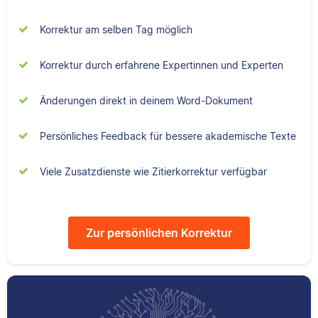
Senior-Korrektorin für
Sebastian hat
Scribbr und begeistert
Filmwissenschaften
Korrektur am selben Tag möglich
sich für alles, was mit
studiert und liest als
Sprache zu tun hat.
Lektor am liebsten
Korrektur durch erfahrene Expertinnen und Experten
Arbeiten über Literatur
oder Physik.
Änderungen direkt in deinem Word-Dokument
Albert
Persönliches Feedback für bessere akademische Texte
Verena
Viele Zusatzdienste wie Zitierkorrektur verfügbar
Zur persönlichen Korrektur
Albert hat Deutsch
und Geschichte
studiert und mag an
Verena hat BWL
seiner Arbeit als
studiert und ihre
Korrektor besonders,
ersten
dass er immer etwas
Korrekturerfahrungen