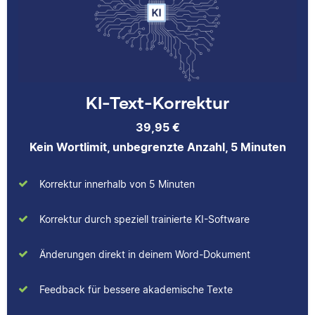
über das jeweilige
beim Lektorieren eines
Fachgebiet dazulernt.
Buches gesammelt.
Neben ihrer Arbeit als
Scribbr-Korrektorin
arbeitet Verena in der
Interior-Design-
Yasemin
KI-Text-Korrektur
Branche.
39,95 €
Kein Wortlimit, unbegrenzte Anzahl, 5 Minuten
Jonathan
Korrektur innerhalb von 5 Minuten
Yasemin hat Romanistik
und
Korrektur durch speziell trainierte KI-Software
Wirtschaftskommunikation
studiert. Bei Scribbr
Änderungen direkt in deinem Word-Dokument
unterstützt sie
Studierende nicht nur als
Jonathan hat
Feedback für bessere akademische Texte
Lektorin, sondern auch
Musiktheorie und
durch das Schreiben
Kulturwissenschaften