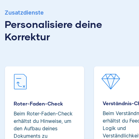
Zusatzdienste
Albert hat Deutsch
und Geschichte
Personalisiere deine
studiert und mag an
Verena hat BWL
Korrektur
seiner Arbeit als
studiert und ihre
Korrektor besonders,
ersten
dass er immer etwas
Korrekturerfahrungen
über das jeweilige
beim Lektorieren eines
Fachgebiet dazulernt.
Buches gesammelt.
Neben ihrer Arbeit als
Scribbr-Korrektorin
arbeitet Verena in der
Interior-Design-
Yasemin
Branche.
Verständnis-C
Roter-Faden-Check
Beim Verständ
Beim Roter-Faden-Check
erhältst du Fe
erhältst du Hinweise, um
Jonathan
Logik und
den Aufbau deines
Verständlichkei
Dokuments zu
Yasemin hat Romanistik