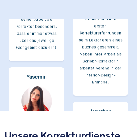
studiert und mag an
Verena hat BWL
seiner Arbeit als
studiert und ihre
Korrektor besonders,
ersten
dass er immer etwas
Korrekturerfahrungen
über das jeweilige
beim Lektorieren eines
Fachgebiet dazulernt.
Buches gesammelt.
Neben ihrer Arbeit als
Scribbr-Korrektorin
arbeitet Verena in der
Interior-Design-
Yasemin
Branche.
Jonathan
Yasemin hat Romanistik
und
Wirtschaftskommunikation
Unsere Korrekturdienste
studiert. Bei Scribbr