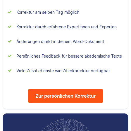
Senior-Korrektorin für
Sebastian hat
Scribbr und begeistert
Filmwissenschaften
Korrektur am selben Tag möglich
sich für alles, was mit
studiert und liest als
Sprache zu tun hat.
Lektor am liebsten
Korrektur durch erfahrene Expertinnen und Experten
Arbeiten über Literatur
oder Physik.
Änderungen direkt in deinem Word-Dokument
Albert
Persönliches Feedback für bessere akademische Texte
Verena
Viele Zusatzdienste wie Zitierkorrektur verfügbar
Zur persönlichen Korrektur
Albert hat Deutsch
und Geschichte
studiert und mag an
Verena hat BWL
seiner Arbeit als
studiert und ihre
Korrektor besonders,
ersten
dass er immer etwas
Korrekturerfahrungen