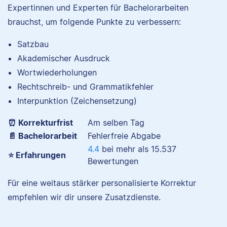
Expertinnen und Experten für Bachelorarbeiten
brauchst, um folgende Punkte zu verbessern:
Satzbau
Nina hat Germanistik
Akademischer Ausdruck
und Musikerziehung
Wortwiederholungen
studiert, arbeitet als
Rechtschreib- und Grammatikfehler
Senior-Korrektorin für
Scribbr und begeistert
Interpunktion (Zeichensetzung)
sich für alles, was mit
⏰ Korrekturfrist
Am selben Tag
Sprache zu tun hat.
📄 Bachelorarbeit
Fehlerfreie Abgabe
4.4
bei mehr als
15.537
⭐ Erfahrungen
Bewertungen
Albert
Für eine weitaus stärker personalisierte Korrektur
Verena
empfehlen wir dir unsere Zusatzdienste.