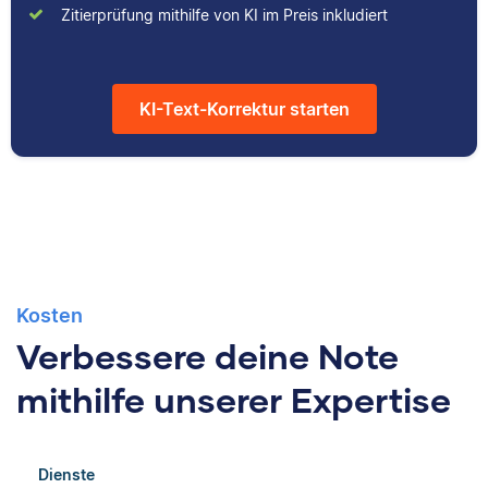
Zitierprüfung mithilfe von KI im Preis inkludiert
hilfreicher Artikel für
studiert und arbeitet
unsere
neben seiner
Wissensdatenbank.
freiberuflichen
Tätigkeit für Scribbr
KI-Text-Korrektur starten
auch als Lektor an
einer Kunstuniversität.
Kosten
Verbessere deine Note
mithilfe unserer Expertise
Dienste