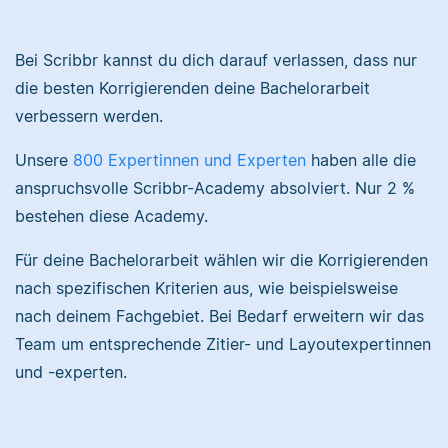
Nina hat Germanistik
und Musikerziehung
Bei Scribbr kannst du dich darauf verlassen, dass nur
studiert, arbeitet als
die besten Korrigierenden deine Bachelorarbeit
Senior-Korrektorin für
Sebastian hat
verbessern werden.
Scribbr und begeistert
Filmwissenschaften
sich für alles, was mit
studiert und liest als
Unsere
800 Expertinnen und Experten
haben alle die
Sprache zu tun hat.
Lektor am liebsten
Arbeiten über Literatur
anspruchsvolle Scribbr-Academy absolviert. Nur 2 %
oder Physik.
bestehen diese Academy.
Albert
Für deine Bachelorarbeit wählen wir die Korrigierenden
nach spezifischen Kriterien aus, wie beispielsweise
Verena
nach deinem Fachgebiet. Bei Bedarf erweitern wir das
Team um entsprechende Zitier- und Layoutexpertinnen
und -experten.
Albert hat Deutsch
und Geschichte