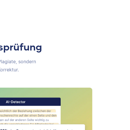
tsprüfung
Plagiate, sondern
orrektur.