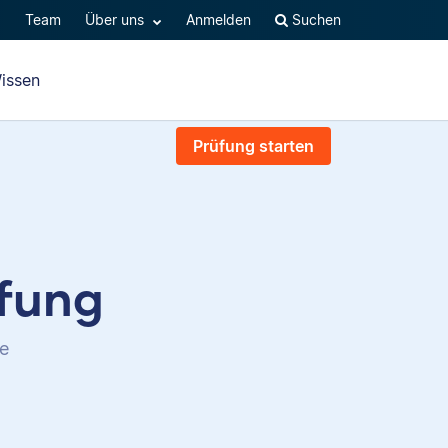
Q
Team
Über uns
Anmelden
Suchen
issen
Prüfung starten
üfung
te