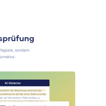
tsprüfung
Plagiate, sondern
orrektur.