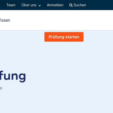
Q
Team
Über uns
Anmelden
Suchen
issen
Prüfung starten
üfung
te