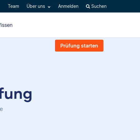
Q
Team
Über uns
Anmelden
Suchen
issen
Prüfung starten
üfung
te