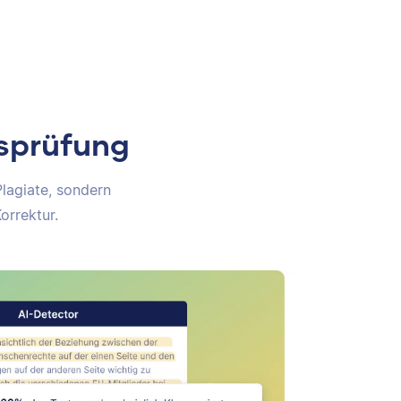
tsprüfung
Plagiate, sondern
orrektur.