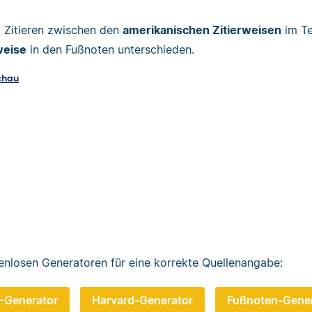
m Zitieren zwischen den
amerikanischen Zitierweisen
im Te
weise
in den Fußnoten unterschieden.
chau
enlosen Generatoren für eine korrekte Quellenangabe:
-Generator
Harvard-Generator
Fußnoten-Gener