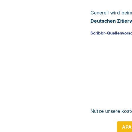
Generell wird bei
Deutschen Zitier
Scribbr-Quellenvors
Nutze unsere kost
APA