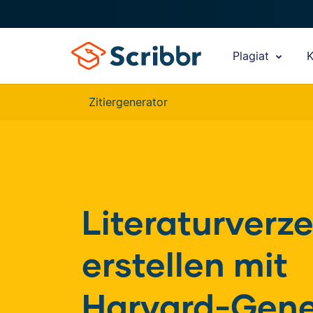
Plagiat
K
Zitiergenerator
Literaturverze
erstellen mit
Harv
|