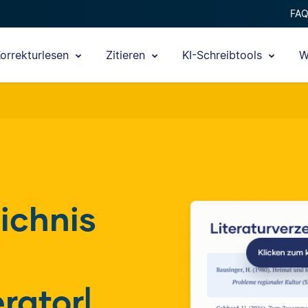
FA
orrekturlesen
Zitieren
KI-Schreibtools
W
ichnis