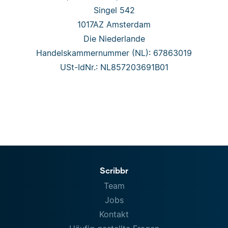
Singel 542
1017AZ Amsterdam
Die Niederlande
Handelskammernummer (NL): 67863019
USt-IdNr.: NL857203691B01
Scribbr
Team
Jobs
Kontakt