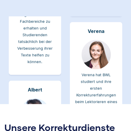
völlig verschiedene
Fachbereiche zu
erhalten und
Verena
Studierenden
tatsächlich bei der
Verbesserung ihrer
Texte helfen zu
können.
Verena hat BWL
studiert und ihre
ersten
Albert
Korrekturerfahrungen
beim Lektorieren eines
Buches gesammelt.
Neben ihrer Arbeit als
Scribbr-Korrektorin
arbeitet Verena in der
Albert hat Deutsch
Interiordesign-
Unsere Korrekturdienste
und Geschichte
Branche.