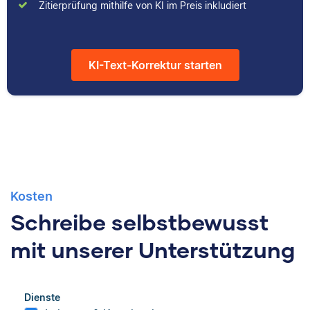
Albert hat Deutsch
Zitierprüfung mithilfe von KI im Preis inkludiert
und Geschichte
studiert und mag an
seiner Arbeit als
KI-Text-Korrektur starten
Korrektor besonders,
dass er immer etwas
über das jeweilige
Fachgebiet dazu lernt.
Kosten
Schreibe selbstbewusst
mit unserer Unterstützung
Dienste