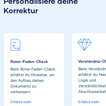
Personalisiere deine
Filmwissenschaften
erhalten und
studiert und liest als
Korrektur
Studierenden
Lektor am liebsten
tatsächlich bei der
Arbeiten über Literatur
Verbesserung ihrer
oder Physik.
Texte helfen zu
können.
Verena
Albert
Verständnis-C
Roter-Faden-Check
Beim Verständ
Beim Roter-Faden-Check
erhältst du Fe
erhältst du Hinweise, um
Logik und
den Aufbau deines
Verena hat BWL
Verständlichkei
studiert und ihre
Dokuments zu
Albert hat Deutsch
ersten
Abschlussarbeit
verbessern.
und Geschichte
Korrekturerfahrungen
studiert und mag an
Erfahre mehr
Erfahre mehr
beim Lektorieren eines