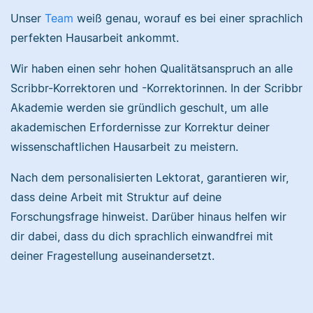
freiberuflichen
Scribbr und begeistert
Unser
Team
weiß genau, worauf es bei einer sprachlich
Tätigkeit für Scribbr
sich für alles, was mit
perfekten Hausarbeit ankommt.
auch als Lektor an
Sprache zu tun hat.
einer Kunstuniversität.
Wir haben einen sehr hohen Qualitätsanspruch an alle
Scribbr-Korrektoren und -Korrektorinnen. In der Scribbr
Sebastian
Akademie werden sie gründlich geschult, um alle
Maxim
akademischen Erfordernisse zur Korrektur deiner
wissenschaftlichen Hausarbeit zu meistern.
Nach dem personalisierten Lektorat, garantieren wir,
dass deine Arbeit mit Struktur auf deine
Sebastian hat
Forschungsfrage hinweist. Darüber hinaus helfen wir
Maxim hat
Filmwissenschaften
dir dabei, dass du dich sprachlich einwandfrei mit
Literaturwissenschaften
studiert und liest als
deiner Fragestellung auseinandersetzt.
und Geschichte
Lektor am liebsten
studiert. An der Arbeit
Arbeiten über Literatur
bei Scribbr mag er
oder Physik.
besonders, Einblicke in