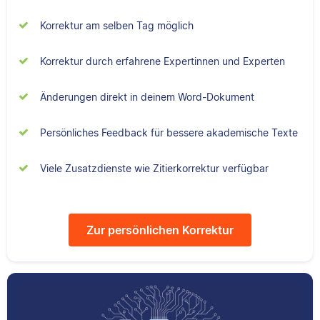
neben seiner
Sebastian
Korrektur am selben Tag möglich
freiberuflichen
Tätigkeit für Scribbr
Korrektur durch erfahrene Expertinnen und Experten
auch als Lektor an
einer Kunstuniversität.
Änderungen direkt in deinem Word-Dokument
Sebastian hat
Persönliches Feedback für bessere akademische Texte
Filmwissenschaften
Maxim
studiert und liest als
Viele Zusatzdienste wie Zitierkorrektur verfügbar
Lektor am liebsten
Arbeiten über Literatur
oder Physik.
Zur persönlichen Korrektur
Maxim hat
Literaturwissenschaften
und Geschichte
studiert. An der Arbeit
bei Scribbr mag er