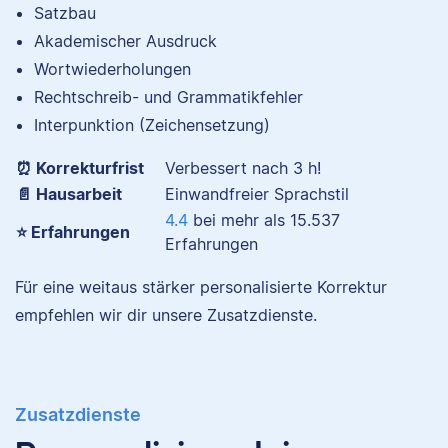
Satzbau
auch als Lektor an
Akademischer Ausdruck
einer Kunstuniversität.
Nina hat Germanistik
und Musikerziehung
Wortwiederholungen
studiert, arbeitet als
Rechtschreib- und Grammatikfehler
Senior-Korrektorin für
Interpunktion (Zeichensetzung)
Maxim
Scribbr und begeistert
sich für alles, was mit
⏰ Korrekturfrist
Verbessert nach 3 h!
Sprache zu tun hat.
📄 Hausarbeit
Einwandfreier Sprachstil
4.4
bei mehr als
15.537
⭐ Erfahrungen
Erfahrungen
Sebastian
Für eine weitaus stärker personalisierte Korrektur
Maxim hat
Literaturwissenschaften
empfehlen wir dir unsere Zusatzdienste.
und Geschichte
studiert. An der Arbeit
bei Scribbr mag er
besonders, Einblicke in
Zusatzdienste
völlig verschiedene
Sebastian hat
Fachbereiche zu