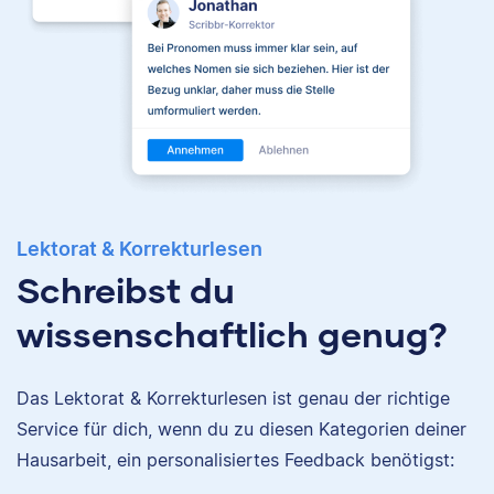
Jonathan
Lektorat & Korrekturlesen
Schreibst du
wissenschaftlich genug?
Jonathan hat
Musiktheorie und
Nina
Kulturwissenschaften
Das Lektorat & Korrekturlesen ist genau der richtige
studiert und arbeitet
Service für dich, wenn du zu diesen Kategorien deiner
neben seiner
Hausarbeit, ein personalisiertes Feedback benötigst:
freiberuflichen
Tätigkeit für Scribbr