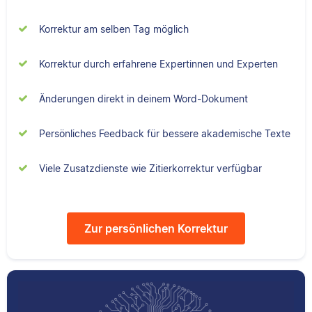
studiert, arbeitet als
Sebastian hat
Senior-Korrektorin für
Korrektur am selben Tag möglich
Filmwissenschaften
Scribbr und begeistert
studiert und liest als
sich für alles, was mit
Korrektur durch erfahrene Expertinnen und Experten
Lektor am liebsten
Sprache zu tun hat.
Arbeiten über Literatur
Änderungen direkt in deinem Word-Dokument
oder Physik.
Persönliches Feedback für bessere akademische Texte
Albert
Viele Zusatzdienste wie Zitierkorrektur verfügbar
Verena
Zur persönlichen Korrektur
Albert hat Deutsch
und Geschichte
Verena hat BWL
studiert und mag an
studiert und ihre
seiner Arbeit als
ersten
Korrektor besonders,