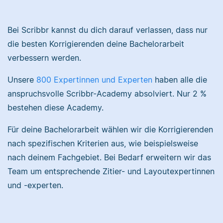
Nina hat Germanistik
Bei Scribbr kannst du dich darauf verlassen, dass nur
und Musikerziehung
die besten Korrigierenden deine Bachelorarbeit
studiert, arbeitet als
verbessern werden.
Sebastian hat
Senior-Korrektorin für
Filmwissenschaften
Scribbr und begeistert
Unsere
800 Expertinnen und Experten
haben alle die
studiert und liest als
sich für alles, was mit
Lektor am liebsten
Sprache zu tun hat.
anspruchsvolle Scribbr-Academy absolviert. Nur 2 %
Arbeiten über Literatur
bestehen diese Academy.
oder Physik.
Für deine Bachelorarbeit wählen wir die Korrigierenden
Albert
nach spezifischen Kriterien aus, wie beispielsweise
nach deinem Fachgebiet. Bei Bedarf erweitern wir das
Verena
Team um entsprechende Zitier- und Layoutexpertinnen
und -experten.
Albert hat Deutsch