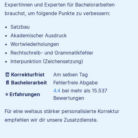
Expertinnen und Experten für Bachelorarbeiten
brauchst, um folgende Punkte zu verbessern:
Satzbau
Akademischer Ausdruck
Nina hat Germanistik
Wortwiederholungen
und Musikerziehung
Rechtschreib- und Grammatikfehler
studiert, arbeitet als
Senior-Korrektorin für
Interpunktion (Zeichensetzung)
Scribbr und begeistert
⏰ Korrekturfrist
Am selben Tag
sich für alles, was mit
Sprache zu tun hat.
📄 Bachelorarbeit
Fehlerfreie Abgabe
4.4
bei mehr als
15.537
⭐ Erfahrungen
Bewertungen
Albert
Für eine weitaus stärker personalisierte Korrektur
empfehlen wir dir unsere Zusatzdienste.
Verena