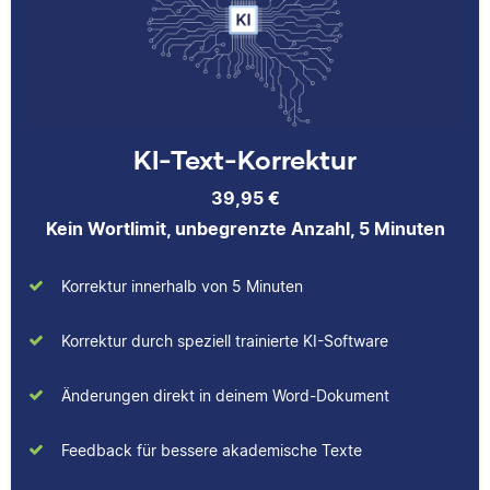
Korrekturerfahrungen
dass er immer etwas
beim Lektorieren eines
über das jeweilige
Buches gesammelt.
Fachgebiet dazulernt.
Neben ihrer Arbeit als
Scribbr-Korrektorin
arbeitet Verena in der
KI-Text-Korrektur
Interior-Design-
Yasemin
Branche.
39,95 €
Kein Wortlimit, unbegrenzte Anzahl, 5 Minuten
Korrektur innerhalb von 5 Minuten
Jonathan
Yasemin hat Romanistik
Korrektur durch speziell trainierte KI-Software
und
Wirtschaftskommunikation
Änderungen direkt in deinem Word-Dokument
studiert. Bei Scribbr
unterstützt sie
Feedback für bessere akademische Texte
Jonathan hat
Studierende nicht nur als
Musiktheorie und
Lektorin, sondern auch