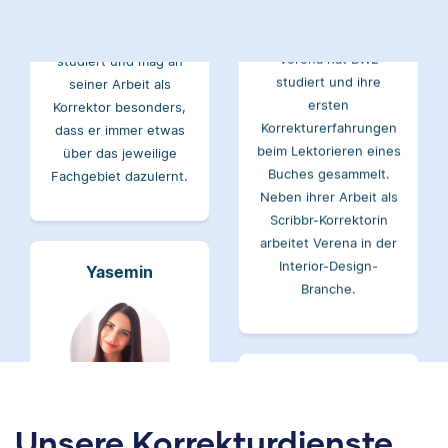
und Geschichte
Verena hat BWL
studiert und mag an
studiert und ihre
seiner Arbeit als
ersten
Korrektor besonders,
Korrekturerfahrungen
dass er immer etwas
beim Lektorieren eines
über das jeweilige
Buches gesammelt.
Fachgebiet dazulernt.
Neben ihrer Arbeit als
Scribbr-Korrektorin
arbeitet Verena in der
Interior-Design-
Yasemin
Branche.
Jonathan
Yasemin hat Romanistik
und
Unsere Korrekturdienste
Wirtschaftskommunikation