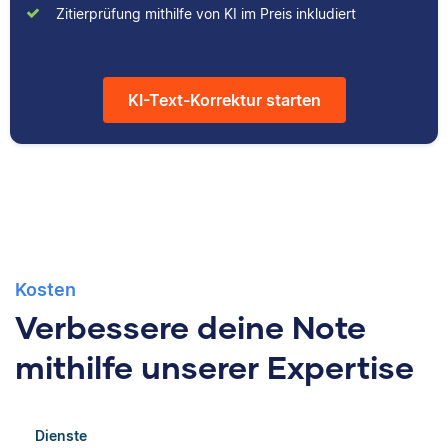
Zitierprüfung mithilfe von KI im Preis inkludiert
Kulturwissenschaften
durch das Schreiben
studiert und arbeitet
hilfreicher Artikel für
neben seiner
unsere
freiberuflichen
Wissensdatenbank.
KI-Text-Korrektur starten
Tätigkeit für Scribbr
auch als Lektor an
einer Kunstuniversität.
Kosten
Verbessere deine Note
mithilfe unserer Expertise
Dienste