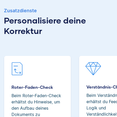
Zusatzdienste
Albert hat Deutsch
Personalisiere deine
und Geschichte
Korrektur
Verena hat BWL
studiert und mag an
studiert und ihre
seiner Arbeit als
ersten
Korrektor besonders,
Korrekturerfahrungen
dass er immer etwas
beim Lektorieren eines
über das jeweilige
Buches gesammelt.
Fachgebiet dazulernt.
Neben ihrer Arbeit als
Scribbr-Korrektorin
arbeitet Verena in der
Interior-Design-
Yasemin
Verständnis-C
Roter-Faden-Check
Branche.
Beim Verständ
Beim Roter-Faden-Check
erhältst du Fe
erhältst du Hinweise, um
Logik und
den Aufbau deines
Jonathan
Verständlichkei
Dokuments zu