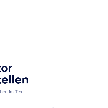
tor
tellen
ben im Text.