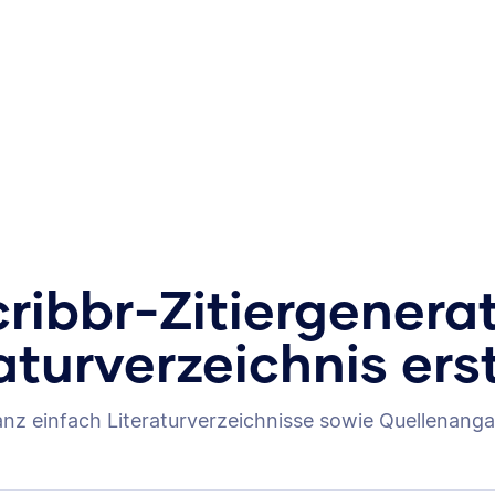
ribbr-Zitiergenera
aturverzeichnis ers
anz einfach Literaturverzeichnisse sowie Quellenanga