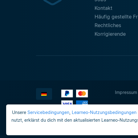
Kontakt
Häufig gestellte F
Rechtliches
Korrigierende
Impressum
Unsere
Servicebedingungen
,
Learneo-Nutzungsbedingungen
nutzt, erklärst du dich mit den aktualisierten Learneo-Nutzun