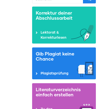
Korrektur deiner
Abschlussarbeit
Lektorat &
Korrekturlesen
Gib Plagiat keine
Chance
Plagiatsprüfung
Literaturverzeichnis
einfach erstellen
Zu den