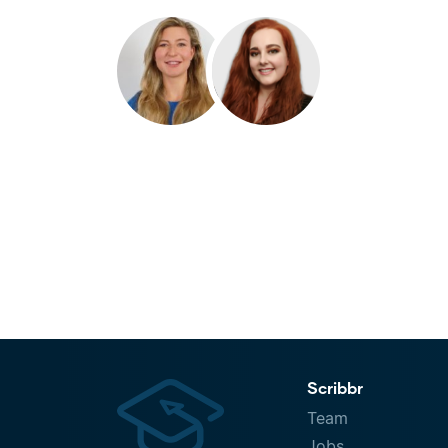
Scribbr
Team
Jobs