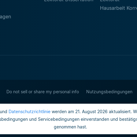
Hausarbeit Korr
ragen
Do not sell or share my personal info
Nutzungsbedingungen
und
Datenschutzrichtlinie
werden am 21. August 2026 aktualisiert. W
gsbedingungen und Servicebedingungen einverstanden und bestätigst,
genommen hast.