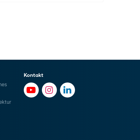
Kontakt
hes
ektur