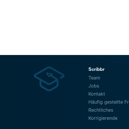
Scribbr
Team
Jobs
Kontakt
Häufig gestellte F
Rechtliches
Korrigierende