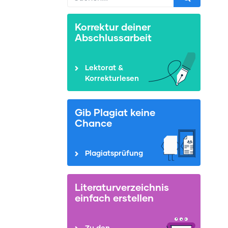
Korrektur deiner
Abschlussarbeit
Lektorat &
Korrekturlesen
Gib Plagiat keine
Chance
Plagiatsprüfung
Literaturverzeichnis
einfach erstellen
Zu den