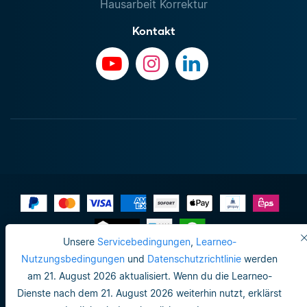
Hausarbeit Korrektur
Kontakt
Unsere
Servicebedingungen
,
Learneo-
Impressum
Nutzungsbedingungen
und
Datenschutzrichtlinie
werden
am 21. August 2026 aktualisiert. Wenn du die Learneo-
Do not sell or share my personal info
Dienste nach dem 21. August 2026 weiterhin nutzt, erklärst