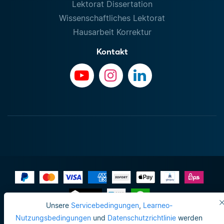
Lektorat Dissertation
Wissenschaftliches Lektorat
Hausarbeit Korrektur
Kontakt
Unsere
Servicebedingungen
,
Learneo-
Impressum
Nutzungsbedingungen
und
Datenschutzrichtlinie
werden