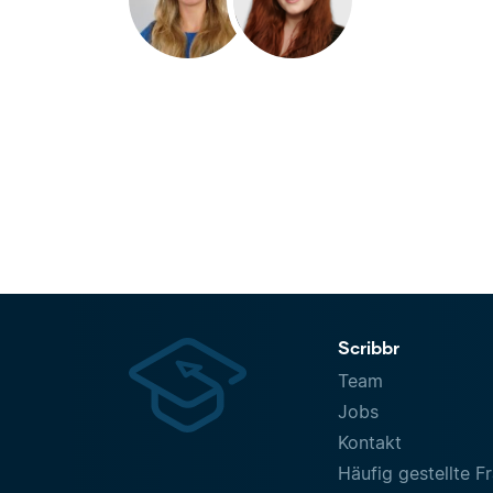
Scribbr
Team
Jobs
Kontakt
Häufig gestellte F