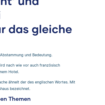
nt‘ und
i
r das gleiche
he Abstammung und Bedeutung.
rd nach wie vor auch französisch
inem Hotel.
che ähnelt der des englischen Wortes. Mit
shaus bezeichnet.
chen Themen