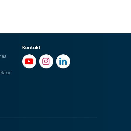
Kontakt
hes
ektur