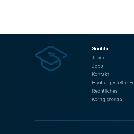
Scribbr
Team
Jobs
Kontakt
Häufig gestellte F
Rechtliches
Korrigierende