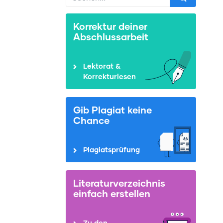
Korrektur deiner
Abschlussarbeit
Lektorat &
Korrekturlesen
Gib Plagiat keine
Chance
Plagiatsprüfung
Literaturverzeichnis
einfach erstellen
Zu den