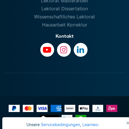
Lektorat Masterarbeit
Lektorat Dissertation
Wissenschaftliches Lektorat
Hausarbeit Korrektur
Kontakt
Unsere
Servicebedingungen
,
Learneo-