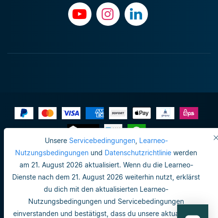
Unsere
Servicebedingungen
,
Learneo-
Impressum
Nutzungsbedingungen
und
Datenschutzrichtlinie
werden
am 21. August 2026 aktualisiert. Wenn du die Learneo-
Do not sell or share my personal info
Dienste nach dem 21. August 2026 weiterhin nutzt, erklärst
Nutzungsbedingungen
du dich mit den aktualisierten Learneo-
Nutzungsbedingungen und Servicebedingungen
Datenschutzrichtlinie
einverstanden und bestätigst, dass du unsere aktualisierte