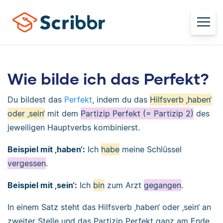
Wie bilde ich das Perfekt?
Du bildest das
Perfekt
, indem du das
Hilfsverb ‚haben‘
oder ‚sein‘
mit dem
Partizip Perfekt (= Partizip 2)
des
jeweiligen Hauptverbs kombinierst.
Beispiel mit ‚haben‘:
Ich
habe
meine Schlüssel
vergessen
.
Beispiel mit ‚sein‘:
Ich
bin
zum Arzt
gegangen
.
In einem Satz steht das Hilfsverb ‚haben‘ oder ‚sein‘ an
zweiter Stelle und das Partizip Perfekt ganz am Ende.