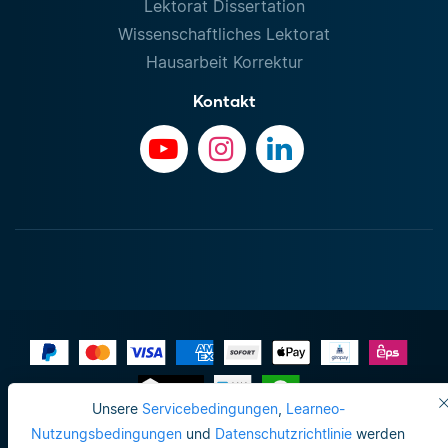
Lektorat Dissertation
Wissenschaftliches Lektorat
Hausarbeit Korrektur
Kontakt
Unsere
Servicebedingungen
,
Learneo-
Impressum
Nutzungsbedingungen
und
Datenschutzrichtlinie
werden