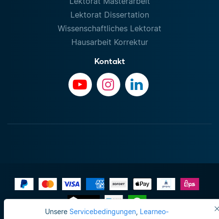
Lektorat Masterarbeit
Lektorat Dissertation
Wissenschaftliches Lektorat
Hausarbeit Korrektur
Kontakt
Unsere
Servicebedingungen
,
Learneo-