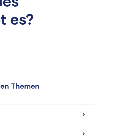
des
t es?
chen Themen