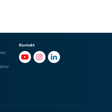
Kontakt
hes
ektur