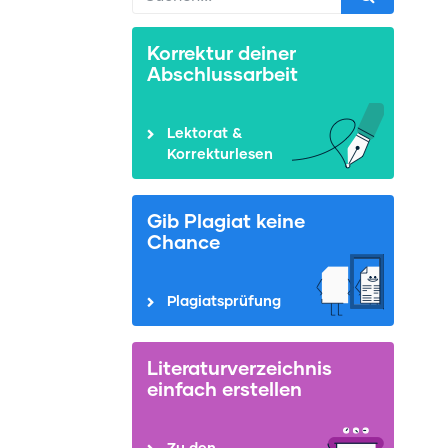
Korrektur deiner
Abschlussarbeit
Lektorat &
Korrekturlesen
Gib Plagiat keine
Chance
Plagiatsprüfung
Literaturverzeichnis
einfach erstellen
Zu den