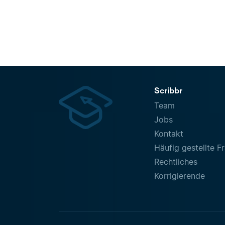
Scribbr
Team
Jobs
Kontakt
Häufig gestellte F
Rechtliches
Korrigierende