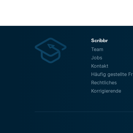
Scribbr
Team
Jobs
Kontakt
Häufig gestellte F
Rechtliches
Korrigierende