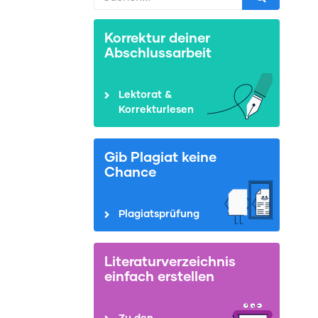
Korrektur deiner
Abschlussarbeit
Lektorat &
Korrekturlesen
Gib Plagiat keine
Chance
Plagiatsprüfung
Literaturverzeichnis
einfach erstellen
Zu den