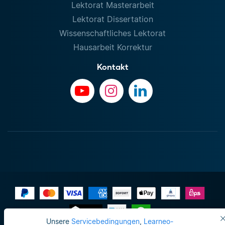
Lektorat Masterarbeit
Lektorat Dissertation
Wissenschaftliches Lektorat
Hausarbeit Korrektur
Kontakt
Unsere
Servicebedingungen
,
Learneo-