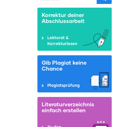
Korrektur deiner
Abschlussarbeit
Lektorat &
Korrekturlesen
Gib Plagiat keine
Chance
Plagiatsprüfung
Literaturverzeichnis
einfach erstellen
Zu den