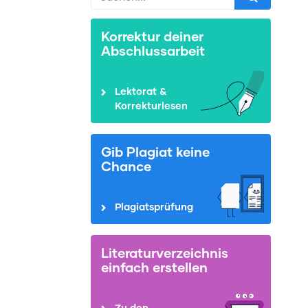
Korrektur deiner
Abschlussarbeit
Lektorat &
Korrekturlesen
Gib Plagiat keine
Chance
Plagiatsprüfung
Literaturverzeichnis
einfach erstellen
Zu den