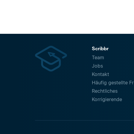
Scribbr
Team
Jobs
Kontakt
Häufig gestellte F
Rechtliches
Korrigierende