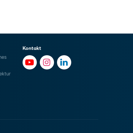
Kontakt
hes
ektur