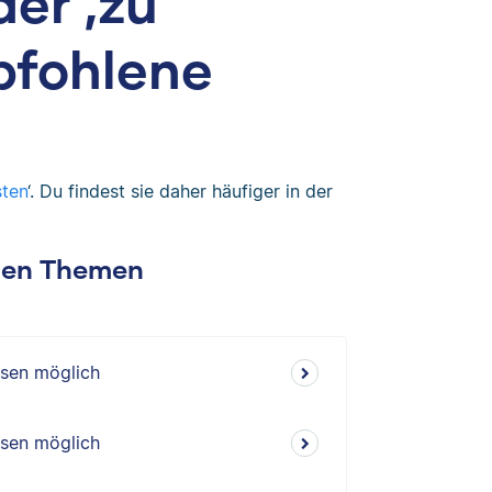
der ‚zu
pfohlene
ten
‘. Du findest sie daher häufiger in der
chen Themen
isen möglich
isen möglich