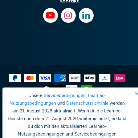
Kontakt
Unsere
Servicebedingungen
,
Learneo-
Impressum
Nutzungsbedingungen
und
Datenschutzrichtlinie
werden
am 21. August 2026 aktualisiert. Wenn du die Learneo-
Do not sell or share my personal info
Dienste nach dem 21. August 2026 weiterhin nutzt, erklärst
Nutzungsbedingungen
du dich mit den aktualisierten Learneo-
Nutzungsbedingungen und Servicebedingungen
Datenschutzrichtlinie