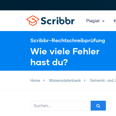
Plagiat
K
Scribbr-Rechtschreibprüfung
Wie viele Fehler
hast du?
Home
Wissensdatenbank
Getrennt- und