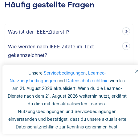
Häufig gestellte Fragen
Was ist der IEEE-Zitierstil?
Wie werden nach IEEE Zitate im Text
gekennzeichnet?
Wie wird das Literaturverzeichnis nach dem
Unsere
Servicebedingungen
,
Learneo-
IEEE-Zitierstil formatiert?
Nutzungsbedingungen
und
Datenschutzrichtlinie
werden
am 21. August 2026 aktualisiert. Wenn du die Learneo-
Dienste nach dem 21. August 2026 weiterhin nutzt, erklärst
du dich mit den aktualisierten Learneo-
War dieser Artikel hilfreich?
Nutzungsbedingungen und Servicebedingungen
einverstanden und bestätigst, dass du unsere aktualisierte
0
0
Datenschutzrichtlinie zur Kenntnis genommen hast.