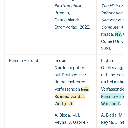
Elektrotechnik
.
The History of
Bremen,
Information
Deutschland:
Security in the
Stromverlag, 2022.
Computer Ag
Ithaca,
NY
, U
Cornell Univ. 
2021.
Komma vor und
In den
In den
Quellenangaben
Quellenangab
auf Deutsch setzt
auf Englisch s
du bei mehreren
du bei mehrer
Verfassenden
kein
Verfassenden 
Komma
vor das
Komma vor da
Wort ‚und‘:
Wort ‚and‘
:
A. Bleda, M. L.
A. Bleda, M. L.
Reyna, J. Gabriel-
Reyna, J. Gabr