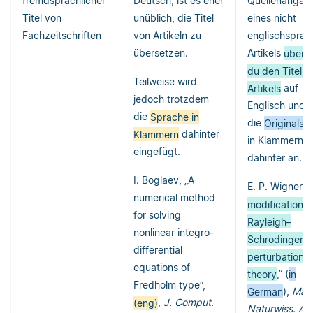
fremdsprachlicher
Deutsch, ist es eher
Quellenangab
Titel von
unüblich, die Titel
eines nicht
Fachzeitschriften
von Artikeln zu
englischsprac
übersetzen.
Artikels
überse
du den Titel d
Teilweise wird
Artikels
auf
jedoch trotzdem
Englisch und g
die
Sprache in
die
Originalsp
Klammern
dahinter
in Klammern
eingefügt.
dahinter an.
I. Boglaev, „A
E. P. Wigner, “
numerical method
modification o
for solving
Rayleigh–
nonlinear integro-
Schrodinger
differential
perturbation
equations of
theory
,” (
in
Fredholm type“,
German
),
Math
(eng)
,
J. Comput.
Naturwiss. An