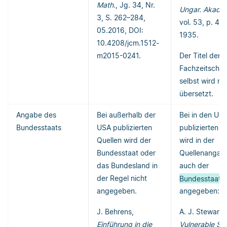
Math.
, Jg. 34, Nr.
Ungar. Akad. 
3, S. 262–284,
vol. 53, p. 475
05.2016, DOI:
1935.
10.4208/jcm.1512-
m2015-0241.
Der Titel der
Fachzeitschrif
selbst wird ni
übersetzt.
Angabe des
Bei außerhalb der
Bei in den US
Bundesstaats
USA publizierten
publizierten Q
Quellen wird der
wird in der
Bundesstaat oder
Quellenangab
das Bundesland in
auch der
der Regel nicht
Bundesstaat
angegeben.
angegeben:
J. Behrens,
A. J. Stewart,
Einführung in die
Vulnerable Sy