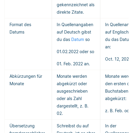
gekennzeichnet als
direkte Zitate.
Format des
In Quellenangaben
In Quellenan
Datums
auf Deutsch gibst
auf Englisch g
du das
Datum
so
du das Datum
an:
01.02.2022 oder so
Oct. 12, 2022.
01. Feb. 2022 an.
Abkürzungen für
Monate werden
Monate werde
Monate
abgekürzt oder
den ersten dre
ausgeschrieben
Buchstaben
oder als Zahl
abgekürzt:
dargestellt, z. B.
z. B. Feb. ode
02.
Übersetzung
Schreibst du auf
In der