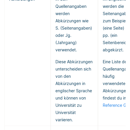
Quellenangaben
werden die
werden
Seitenangabe
Abkürzungen wie
zum Beispiel m
S. (Seitenangaben)
(eine Seite) b
oder Jg.
pp. (ein
(Jahrgang)
Seitenbereich
verwendet.
abgekürzt.
Diese Abkürzungen
Eine Liste der 
unterscheiden sich
Quellenangab
von den
häufig
Abkürzungen in
verwendeten
englischer Sprache
Abkürzungen
und können von
findest du im
Universität zu
Reference Gu
Universität
variieren.