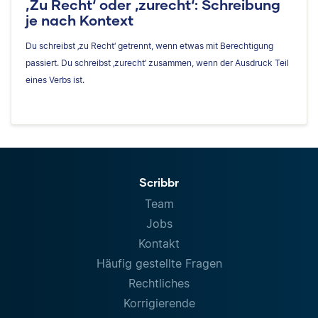
‚Zu Recht‘ oder ‚zurecht‘: Schreibung
je nach Kontext
Du schreibst ‚zu Recht‘ getrennt, wenn etwas mit Berechtigung
passiert. Du schreibst ‚zurecht‘ zusammen, wenn der Ausdruck Teil
eines Verbs ist.
Scribbr
Team
Jobs
Kontakt
Häufig gestellte Fragen
Rechtliches
Korrigierende