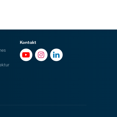
Kontakt
hes
ektur