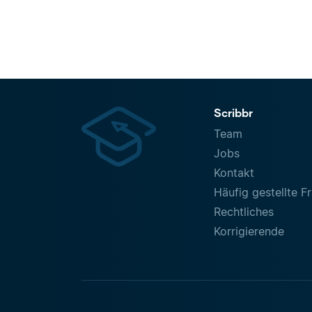
Scribbr
Team
Jobs
Kontakt
Häufig gestellte F
Rechtliches
Korrigierende