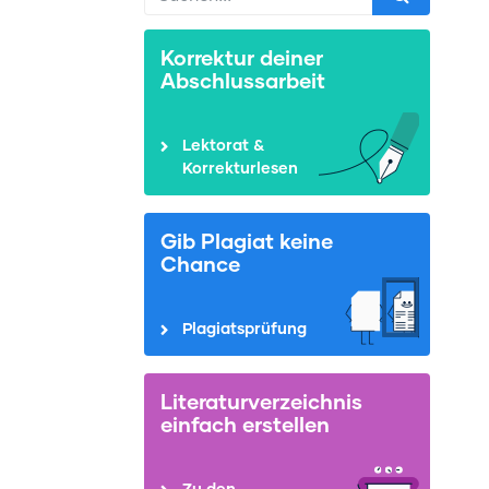
Korrektur deiner
Abschlussarbeit
Lektorat &
Korrekturlesen
Gib Plagiat keine
Chance
Plagiatsprüfung
Literaturverzeichnis
einfach erstellen
Zu den