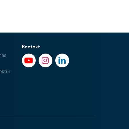
Kontakt
hes
ektur