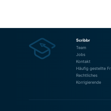
Scribbr
Team
Jobs
Kontakt
Häufig gestellte F
Rechtliches
Korrigierende