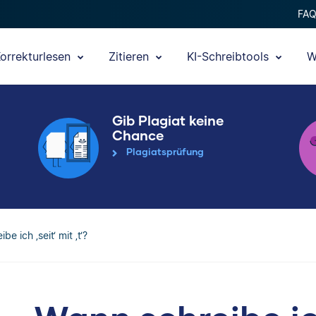
FA
orrekturlesen
Zitieren
KI-Schreibtools
W
Gib Plagiat keine
Chance
Plagiatsprüfung
e ich ‚seit‘ mit ‚t‘?