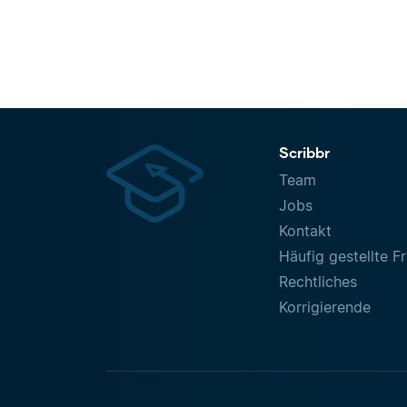
Scribbr
Team
Jobs
Kontakt
Häufig gestellte F
Rechtliches
Korrigierende