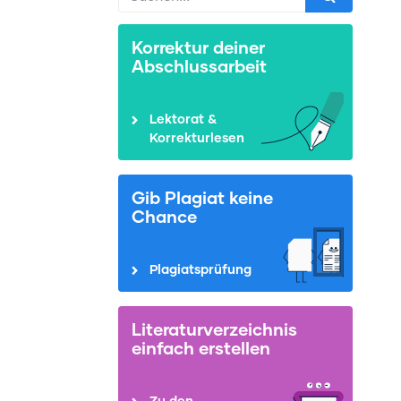
Korrektur deiner
Abschlussarbeit
Lektorat &
Korrekturlesen
Gib Plagiat keine
Chance
Plagiatsprüfung
Literaturverzeichnis
einfach erstellen
Zu den