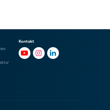
Kontakt
hes
ektur