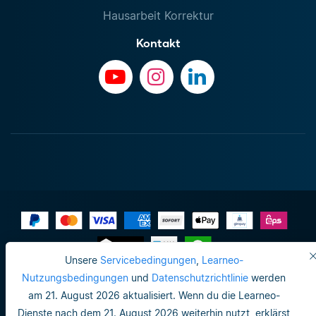
Hausarbeit Korrektur
Kontakt
Unsere
Servicebedingungen
,
Learneo-
Impressum
Nutzungsbedingungen
und
Datenschutzrichtlinie
werden
am 21. August 2026 aktualisiert. Wenn du die Learneo-
Do not sell or share my personal info
Dienste nach dem 21. August 2026 weiterhin nutzt, erklärst