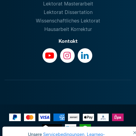
Lektorat Masterarbeit
Lektorat Dissertation
Wissenschaftliches Lektorat
Hausarbeit Korrektur
Kontakt
Unsere
Servicebedingungen
,
Learneo-