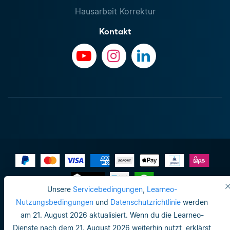
Hausarbeit Korrektur
Kontakt
Unsere
Servicebedingungen
,
Learneo-
Impressum
Nutzungsbedingungen
und
Datenschutzrichtlinie
werden
am 21. August 2026 aktualisiert. Wenn du die Learneo-
Do not sell or share my personal info
Dienste nach dem 21. August 2026 weiterhin nutzt, erklärst