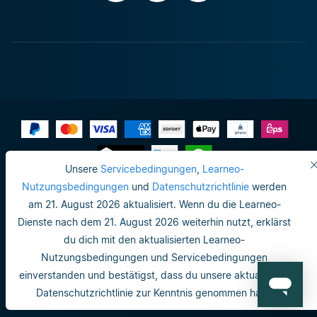
Unsere
Servicebedingungen
,
Learneo-
Impressum
Nutzungsbedingungen
und
Datenschutzrichtlinie
werden
am 21. August 2026 aktualisiert. Wenn du die Learneo-
Do not sell or share my personal info
Dienste nach dem 21. August 2026 weiterhin nutzt, erklärst
Nutzungsbedingungen
du dich mit den aktualisierten Learneo-
Nutzungsbedingungen und Servicebedingungen
Datenschutzrichtlinie
einverstanden und bestätigst, dass du unsere aktualisierte
Nutzungsbedingungen
Datenschutzrichtlinie zur Kenntnis genommen hast.