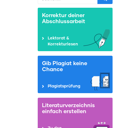
Korrektur deiner
Abschlussarbeit
Lektorat &
Korrekturlesen
Gib Plagiat keine
Chance
Plagiatsprüfung
Literaturverzeichnis
einfach erstellen
Zu den