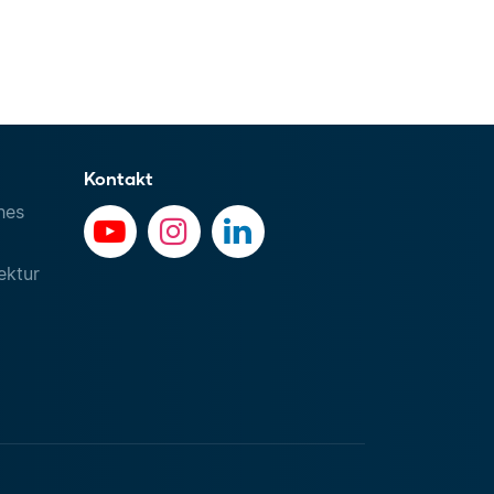
Kontakt
hes
ektur