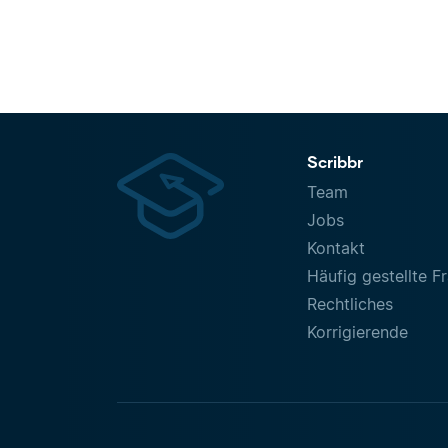
Scribbr
Team
Jobs
Kontakt
Häufig gestellte F
Rechtliches
Korrigierende