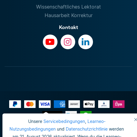
Wissenschaftliches Lektorat
Hausarbeit Korrektur
Kontakt
Unsere
Servicebedingungen
,
Learneo-
Impressum
Nutzungsbedingungen
und
Datenschutzrichtlinie
werden
am 21. August 2026 aktualisiert. Wenn du die Learneo-