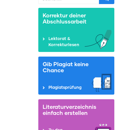
Korrektur deiner
Abschlussarbeit
Lektorat &
Korrekturlesen
Gib Plagiat keine
Chance
Plagiatsprüfung
Literaturverzeichnis
einfach erstellen
Zu den