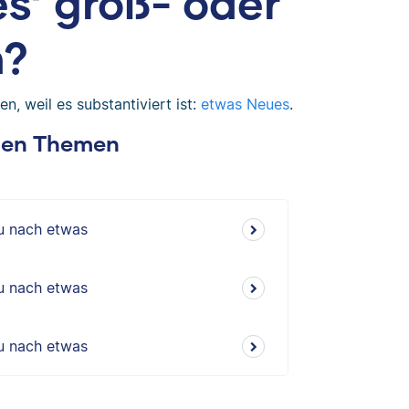
s‘ groß- oder
n?
n, weil es substantiviert ist:
etwas Neues
.
chen Themen
du nach etwas
du nach etwas
du nach etwas