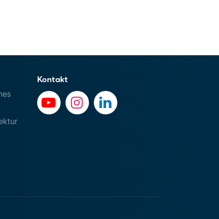
Kontakt
hes
ektur