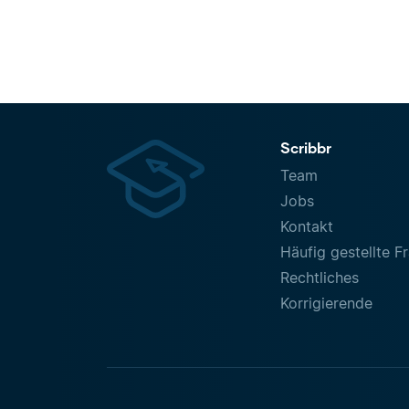
Scribbr
Team
Jobs
Kontakt
Häufig gestellte F
Rechtliches
Korrigierende