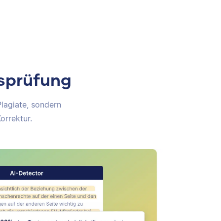
tsprüfung
Plagiate, sondern
orrektur.