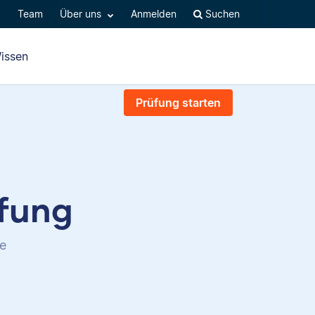
Q
Team
Über uns
Anmelden
Suchen
issen
Prüfung starten
üfung
te