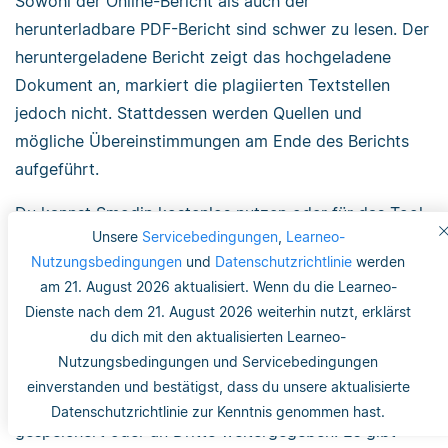
Sowohl der Online-Bericht als auch der
herunterladbare PDF-Bericht sind schwer zu lesen. Der
heruntergeladene Bericht zeigt das hochgeladene
Dokument an, markiert die plagiierten Textstellen
jedoch nicht. Stattdessen werden Quellen und
mögliche Übereinstimmungen am Ende des Berichts
aufgeführt.
Du kannst Smodin kostenlos nutzen oder für das Tool
Unsere
Servicebedingungen
,
Learneo-
bezahlen. Die Website bietet Abonnements an, mit
Nutzungsbedingungen
und
Datenschutzrichtlinie
werden
denen du mehr Text prüfen kannst. Am Limit von
am 21. August 2026 aktualisiert. Wenn du die Learneo-
12.000 Zeichen ändert sich allerdings auch bei
Dienste nach dem 21. August 2026 weiterhin nutzt, erklärst
Bezahlung nichts.
du dich mit den aktualisierten Learneo-
Nutzungsbedingungen und Servicebedingungen
Vertrauenswürdigkeit
einverstanden und bestätigst, dass du unsere aktualisierte
Laut Smodins Website werden Dokumente nicht
Datenschutzrichtlinie zur Kenntnis genommen hast.
gespeichert oder an Dritte weitergegeben. Es gibt