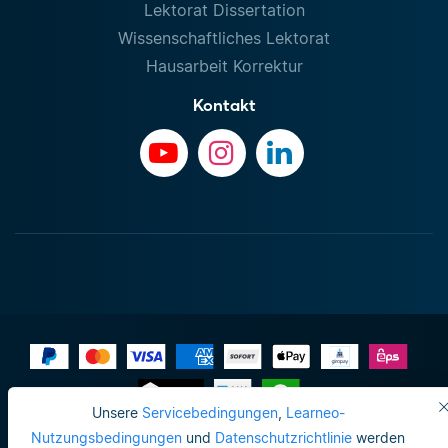
Lektorat Dissertation
Wissenschaftliches Lektorat
Hausarbeit Korrektur
Kontakt
Unsere
Servicebedingungen
,
Learneo-
Impressum
Nutzungsbedingungen
und
Datenschutzrichtlinie
werden