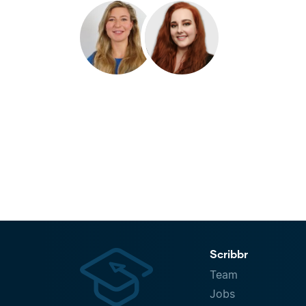
Scribbr
Team
Jobs