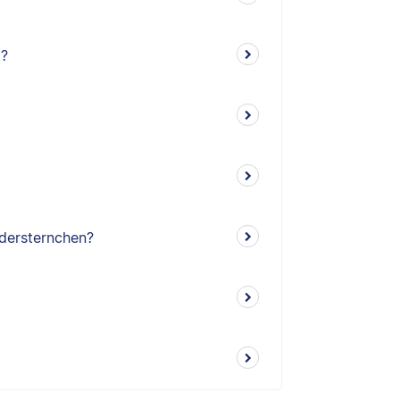
d?
dersternchen?