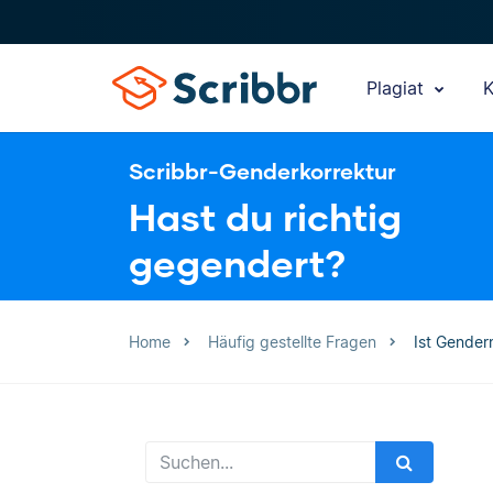
Plagiat
K
Scribbr-Genderkorrektur
Hast du richtig
gegendert?
Home
Häufig gestellte Fragen
Ist Gender