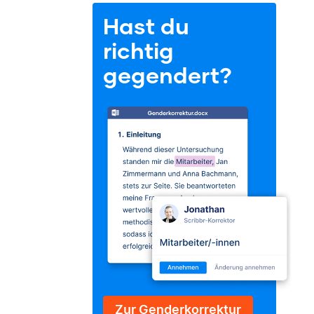
Hast du
richtig
gegendert?
Zur Genderkorrektur