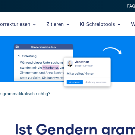
FA
orrekturlesen
Zitieren
KI-Schreibtools
W
n grammatikalisch richtig?
Ist Gendern gra